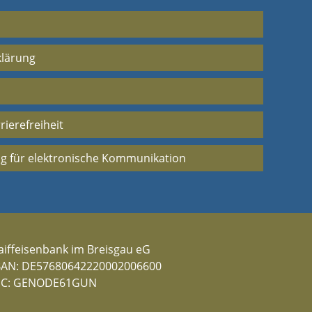
klärung
rierefreiheit
g für elektronische Kommunikation
aiffeisenbank im Breisgau eG
BAN: DE57680642220002006600
IC: GENODE61GUN