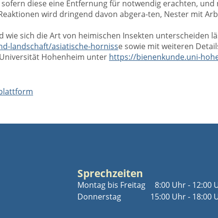
sofern diese eine Entfernung für notwendig erachten, und 
 Reaktionen wird dringend davon abgera-ten, Nester mit A
d wie sich die Art von heimischen Insekten unterscheiden 
nd-l
andschaft/asiatische-horniss
e sowie mit weiteren Detai
 Universität Hohenheim unter
https://bienenkunde.uni-hoh
Sprechzeiten
Montag bis Freitag
8:00 Uhr - 12:00 
Donnerstag
15:00 Uhr - 18:00 