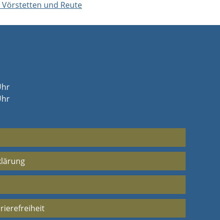
 Vörstetten und Reute
Uhr
Uhr
klärung
rierefreiheit