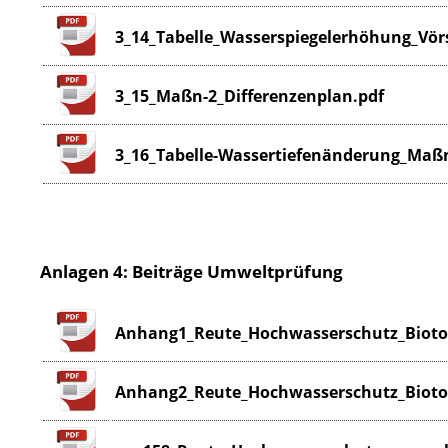
3_14_Tabelle_Wasserspiegelerhöhung_Vör
3_15_Maßn-2_Differenzenplan.pdf
3_16_Tabelle-Wassertiefenänderung_Maß
Anlagen 4: Beiträge Umweltprüfung
Anhang1_Reute_Hochwasserschutz_Biotop
Anhang2_Reute_Hochwasserschutz_Bioto