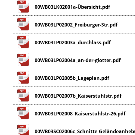
00WB03LK02001a-Übersicht.pdf
00WB03LP02002_Freiburger-Str.pdf
00WB03LP02003a_durchlass.pdf
00WB03LP02004a_an-der-glotter.pdf
00WB03LP02005b_Lageplan.pdf
00WB03LP02007b_Kaiserstuhlstr.pdf
00WB03LP02008_Kaiserstuhlstr-26.pdf
00WB03SC02006c_Schnitte-Geländeanhebu