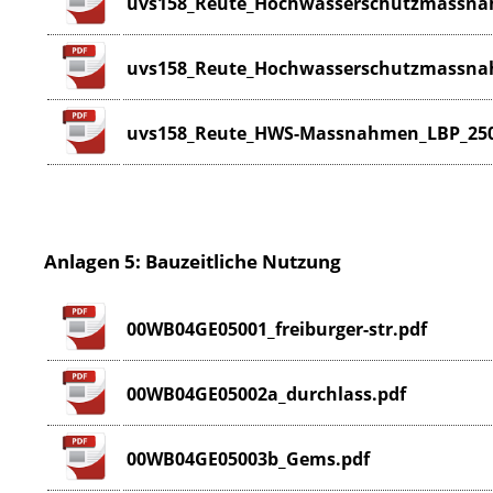
uvs158_Reute_Hochwasserschutzmassnah
uvs158_Reute_Hochwasserschutzmassnah
uvs158_Reute_HWS-Massnahmen_LBP_250
Anlagen 5: Bauzeitliche Nutzung
00WB04GE05001_freiburger-str.pdf
00WB04GE05002a_durchlass.pdf
00WB04GE05003b_Gems.pdf