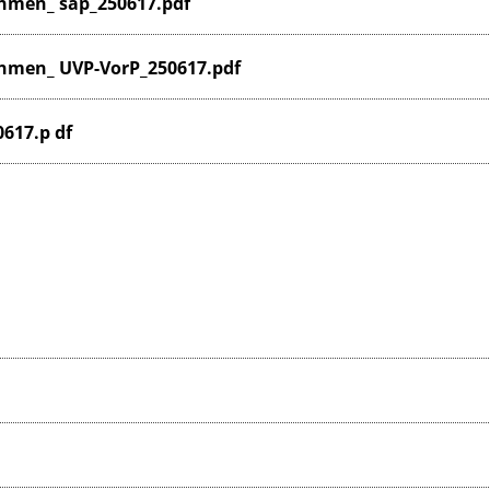
men_ sap_250617.pdf
men_ UVP-VorP_250617.pdf
617.p df