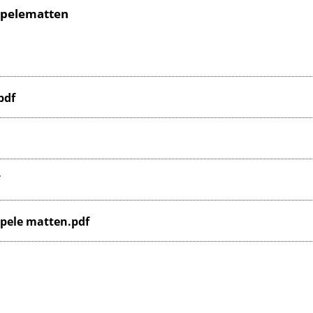
ppelematten
pdf
pele matten.pdf