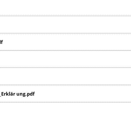
df
rklär ung.pdf