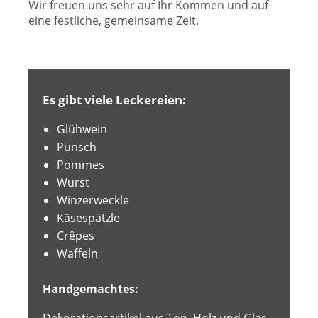
Wir freuen uns sehr auf Ihr Kommen und auf
eine festliche, gemeinsame Zeit.
Es gibt viele Leckereien:
Glühwein
Punsch
Pommes
Wurst
Winzerweckle
Käsespätzle
Crêpes
Waffeln
Handgemachtes:
Dekorationsartikel aus Ton, Holz und Glas,