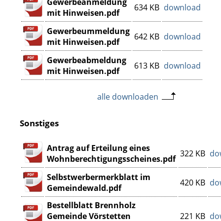
Gewerbeanmeldung
634 KB
download
mit Hinweisen.pdf
Gewerbeummeldung
642 KB
download
mit Hinweisen.pdf
Gewerbeabmeldung
613 KB
download
mit Hinweisen.pdf
alle downloaden
Sonstiges
Antrag auf Erteilung eines
322 KB
do
Wohnberechtigungsscheines.pdf
Selbstwerbermerkblatt im
420 KB
do
Gemeindewald.pdf
Bestellblatt Brennholz
Gemeinde Vörstetten
221 KB
do