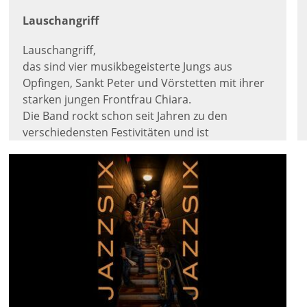
Lauschangriff
Lauschangriff,
das sind vier musikbegeisterte Jungs aus
Opfingen, Sankt Peter und Vörstetten mit ihrer
starken jungen Frontfrau Chiara.
Die Band rockt schon seit Jahren zu den
verschiedensten Festivitäten und ist
Mitveranstalter der jährlichen Rock’n’Wine
Konzerte in der Scheune des Weingut Bader in
Freiburg-Opfingen.
Die fünf Musiker begeistern durch ihre
kompromisslose Leidenschaft für fette
Rockmucke aus den 90ern. Von Blink 182 über
Greenday und Nirvana bis zu den Subway und
Wheatus - Rock, Punk, Grunge - immer nach
ihrem Motto „LAUT - GUT - LEGAL“.