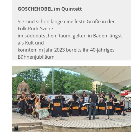
GOSCHEHOBEL im Quintett
Sie sind schon lange eine feste Größe in der
Folk-Rock-Szene
im süddeutschen Raum, gelten in Baden längst
als Kult und
konnten im Jahr 2023 bereits ihr 40-jähriges
Bühnenjubiläum
feiern: GOSCHEHOBEL.
Die beiden Musiker Eberhard Jäckle und Urban
Huber-Wölfle
haben gemeinsam mit Oliver Fabro 2022 ihre
bereits neunte
CD mit dem Titel „Zämme“ veröffentlicht.
Wie immer greifen sie textlich Themen des
Alltags auf und
schaffen dafür ein passendes musikalisches
Gewand – Rock,