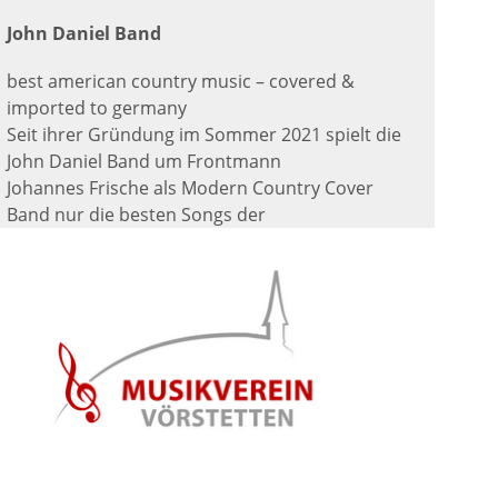
John Daniel Band
best american country music – covered &
imported to germany
Seit ihrer Gründung im Sommer 2021 spielt die
John Daniel Band um Frontmann
Johannes Frische als Modern Country Cover
Band nur die besten Songs der
amerikanischen Country Szene. Den Zuhörer
erwarten herzerwärmende und
mitreißende Klänge aus Folk, Country und
Bluegrass. Die Gründer Matthias Buderer und
Johannes Frische haben damit eine pulsierende
Country Band ins Leben gerufen, um
den Zauber und die gute Stimmung dieser
vielfältigen Musik auch hier zu Lande
erlebbar zu machen. Die Musiker, die schon auf
viele Jahre Bandarbeit, teilweise auch in