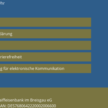
Uhr
klärung
rierefreiheit
g für elektronische Kommunikation
aiffeisenbank im Breisgau eG
BAN: DE57680642220002006600