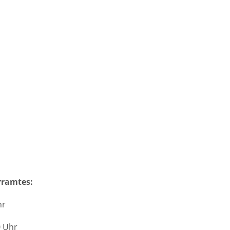
rramtes:
hr
0 Uhr