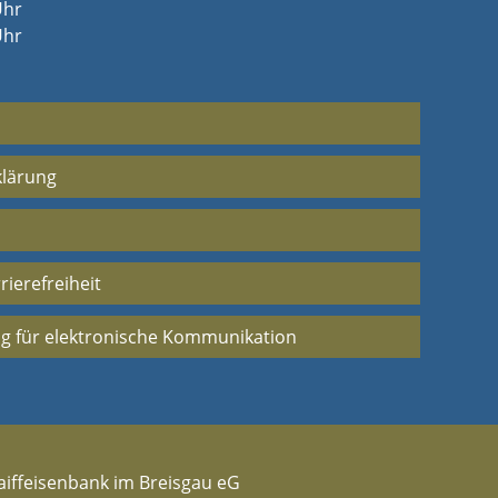
Uhr
Uhr
klärung
rierefreiheit
g für elektronische Kommunikation
aiffeisenbank im Breisgau eG