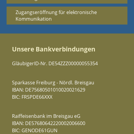
Zugangseröffnung für elektronische
Kommunikation
Unsere Bankverbindungen
GläubigerID-Nr. DE54ZZZ00000055354
Sparkasse Freiburg - Nördl. Breisgau
IBAN: DE75680501010020021629
BIC: FRSPDE66XXX
Raiffeisenbank im Breisgau eG
IBAN: DE57680642220002006600
BIC: GENODE61GUN