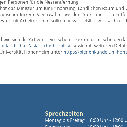
gen Personen für die Nestentfernung.
 hat das Ministerium für Er-nährung, Ländlichen Raum und 
adischer Imker e.V. verwal-tet werden. So können pro Entf
ster mit Arbeiterinnen sollten ausschließlich von sachkun
d wie sich die Art von heimischen Insekten unterscheiden l
nd-l
andschaft/asiatische-hornisse
sowie mit weiteren Detai
 Universität Hohenheim unter
https://bienenkunde.uni-hoh
Sprechzeiten
Montag bis Freitag
8:00 Uhr - 12:00 