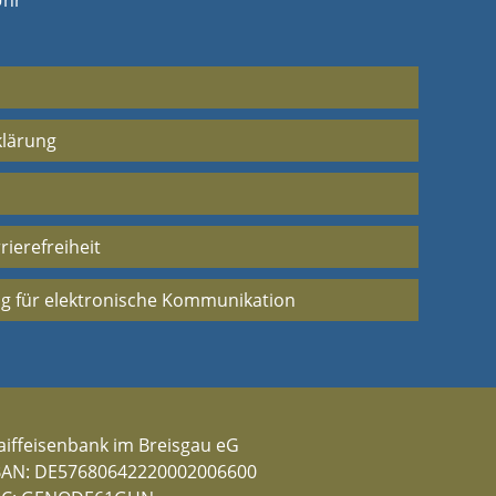
Uhr
klärung
rierefreiheit
g für elektronische Kommunikation
aiffeisenbank im Breisgau eG
BAN: DE57680642220002006600