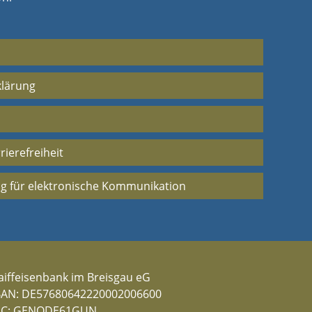
klärung
rierefreiheit
g für elektronische Kommunikation
aiffeisenbank im Breisgau eG
BAN: DE57680642220002006600
IC: GENODE61GUN