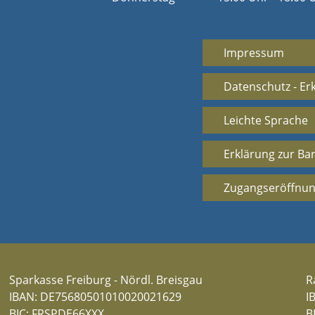
Impressum
Datenschutz - Er
Leichte Sprache
Erklärung zur Bar
Zugangseröffnun
Sparkasse Freiburg - Nördl. Breisgau
R
IBAN: DE75680501010020021629
I
BIC: FRSPDE66XXX
B