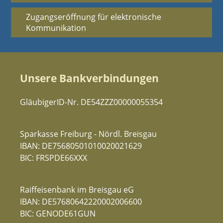
Zugangseröffnung für elektronische
Kommunikation
Unsere Bankverbindungen
GläubigerID-Nr. DE54ZZZ00000055354
Sparkasse Freiburg - Nördl. Breisgau
IBAN: DE75680501010020021629
BIC: FRSPDE66XXX
Raiffeisenbank im Breisgau eG
IBAN: DE57680642220002006600
BIC: GENODE61GUN