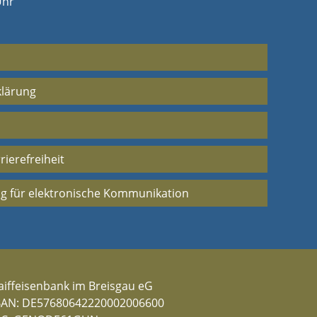
Uhr
klärung
rierefreiheit
g für elektronische Kommunikation
aiffeisenbank im Breisgau eG
BAN: DE57680642220002006600